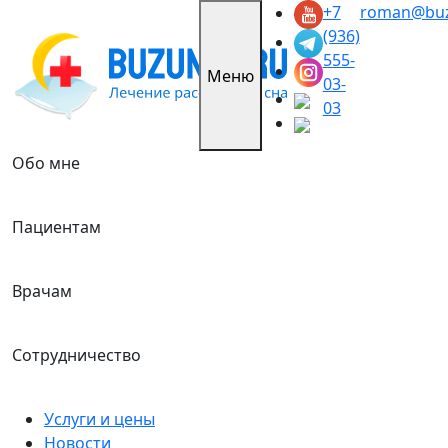
Skip
+7
roman@buz
to
(936)
content
555-
Меню
03-
03
Обо мне
Пациентам
Врачам
Сотрудничество
Услуги и цены
Новости