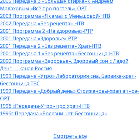
2005 Передача 3 «Большая стирка» с Андреем
Малаховым «Всё про постель»-ОРТ
2003 Программа «Я сама» с Меньшовой-НТВ
2002 Передача «Без рецепта»-НТВ
2001 Программа 2 «На здоровье»-РТР
2001 Передача «Здоровье»-РТР
2001 Передача 2 «Без рецепта» Храп-НТВ
2001 Передача 1 «Без рецепта» Бессонница-НТВ
2000 Программа «Здоровье». Здоровый сон с Ладой
Денс — канал Россия
1999 Передача «Утро» Лаборатория сна. Барвиха-храп-
бессонница ТВС
1999 Передача «Добрый день» Стриженовы-храп апноэ-
ОРТ
1996 «Передача-Утро» про храп-НТВ
1996г Передача «Болезни нет. Бессонница»
Смотреть все