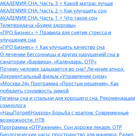
АКАДЕМИЯ СНА. Часть 3 ✧ Какой матрас лучше
АКАДЕМИЯ СНА. Часть 2 ✧ Как улучшить сон
АКАДЕМИЯ СНА. Часть 1 ✧ Что такое сон
Телепередача «Будем здоровы»
«ПРО Бизнес» ✧ Правила для снятия стресса и
улучшения сна
«ПРО Бизнес» ✧ Как улучшить качество сна
О лечении бессонницы и других нарушений сна в
санатории «Барвиха». «Календарь. ОТР»
Почему человек задыхается во сне? Лечение апноэ.
Документальный фильм «Управление сном»
«Москва 24» Программа «Простые решения». Как
победить сонливость зимой
Гигиена сна и спальни для хорошего сна. Рекомендации
сомнолога
«НашПотребНадзор» Борьба с храпом. Современные
возможности. НТВ
Программа «ОТРажение». Сон дороже лекаря. ОТР
Биологические часы: пространство для маневра. Радио