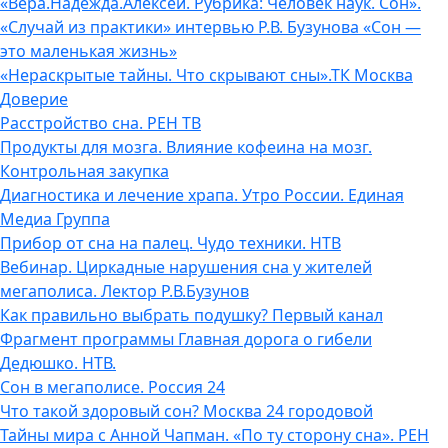
«Вера.Надежда.Алексей. Рубрика: Человек наук. Сон».
«Случай из практики» интервью Р.В. Бузунова «Сон —
это маленькая жизнь»
«Нераскрытые тайны. Что скрывают сны».ТК Москва
Доверие
Расстройство сна. РЕН ТВ
Продукты для мозга. Влияние кофеина на мозг.
Контрольная закупка
Диагностика и лечение храпа. Утро России. Единая
Медиа Группа
Прибор от сна на палец. Чудо техники. НТВ
Вебинар. Циркадные нарушения сна у жителей
мегаполиса. Лектор Р.В.Бузунов
Как правильно выбрать подушку? Первый канал
Фрагмент программы Главная дорога о гибели
Дедюшко. НТВ.
Сон в мегаполисе. Россия 24
Что такой здоровый сон? Москва 24 городовой
Тайны мира с Анной Чапман. «По ту сторону сна». РЕН