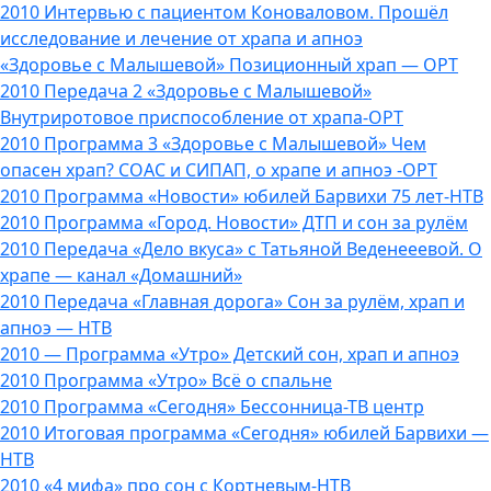
2010 Интервью с пациентом Коноваловом. Прошёл
исследование и лечение от храпа и апноэ
«Здоровье с Малышевой» Позиционный храп — ОРТ
2010 Передача 2 «Здоровье с Малышевой»
Внутриротовое приспособление от храпа-ОРТ
2010 Программа 3 «Здоровье с Малышевой» Чем
опасен храп? СОАС и СИПАП, о храпе и апноэ -ОРТ
2010 Программа «Новости» юбилей Барвихи 75 лет-НТВ
2010 Программа «Город. Новости» ДТП и сон за рулём
2010 Передача «Дело вкуса» с Татьяной Веденееевой. О
храпе — канал «Домашний»
2010 Передача «Главная дорога» Сон за рулём, храп и
апноэ — НТВ
2010 — Программа «Утро» Детский сон, храп и апноэ
2010 Программа «Утро» Всё о спальне
2010 Программа «Сегодня» Бессонница-ТВ центр
2010 Итоговая программа «Сегодня» юбилей Барвихи —
НТВ
2010 «4 мифа» про сон с Кортневым-НТВ