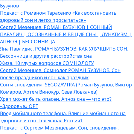
Бузунов
Подкаст с Романом Тарасенко «Как восстановить
здоровый сон и легко просыпаться»
Сергей Мезенцев. РОМАН БУЗУНОВ | СОННЫЙ
ПАРАЛИЧ | ОСОЗНАННЫЕ И ВЕЩИЕ СНЫ | ЛУНАТИЗМ |
АПНОЭ | БЕССОННИЦА
Яна Павлидис. РОМАН БУЗУНОВ: КАК УЛУЧШИТЬ СОН.
Бессонница и другие расстройства сна
Жиза. 10 глупых вопросов СОМНОЛОГУ
Сергей Мезенцев. Сомнолог РОМАН БУЗУНОВ. Сон
после праздников и сон как праздник
Сон и сновидения. SEGOZAVTRA (Роман Бузунов, Виктор
Комаров, Артем Винокур, Сева Ловкачев)
Храп может быть опасен. Апноэ сна — что это?
«Здоровье» ОРТ
Вред мобильного телефона. Влияние мобильного на
здоровье и сон. Телеканал Россия1
Подкаст с Сергеем Мезенцевым. Сон, сновидения,