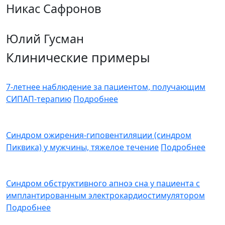
Никас Сафронов
Юлий Гусман
Клинические примеры
7-летнее наблюдение за пациентом, получающим
СИПАП-терапию
Подробнее
Синдром ожирения-гиповентиляции (синдром
Пиквика) у мужчины, тяжелое течение
Подробнее
Синдром обструктивного апноэ сна у пациента с
имплантированным электрокардиостимулятором
Подробнее