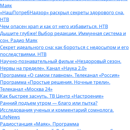
Маяк
«НашПотребНадзор» раскрыл секреты здорового сна.
НТВ
Чем опасен храп и как от него избавиться. НТВ
Дышите глубже! Выбор редакции. Иммунная система и
сон. Радио Маяк
Секрет идеального сна: как бороться с недосыпом и его
последствиями. НТВ
Научно-познавательный фильм «Нездоровый сезон.
Нервы на пределе». Канал «Наука 2.0»
Программа «О самом главном». Телеканал «Россия»
Программа «Простые решения. Ночные трели».
Телеканал «Москва 24»
Как быстрее заснуть. ТВ Центр «Настроение»
Ранний подъем утром — благо или пытка?
Исследования ученых и комментарий сомнолога.
LifeNews
Радиостанция «Маяк». Программа