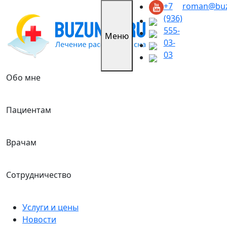
Skip
+7
roman@buz
to
(936)
content
555-
Меню
03-
03
Обо мне
Пациентам
Врачам
Сотрудничество
Услуги и цены
Новости