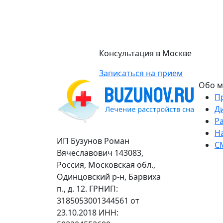
Консультация в Москве
Записаться на прием
Обо м
П
Д
Р
Н
ИП Бузунов Роман
С
Вячеславович 143083,
Россия, Московская обл.,
Одинцовский р-н, Барвиха
п., д. 12. ГРНИП:
3185053001344561 от
23.10.2018 ИНН: