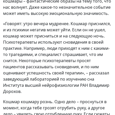
кошмары – фантастические образы на тему того, что
нас волнует. Даже какое-то незначительное событие
может иметь высокую эмоциональную значимость.
«Говорят: утро вечера мудренее. Кошмар приснился,
и из психики негатив может уйти. Если он не ушел,
кошмар может присниться и на следующую ночь.
Психотерапевты используют сновидения в своей
практике. Например, люди приходят к ним с какими-
то трагедиями, и специалист спрашивает, что им
снится. Некоторые психотерапевты просят
пациентов рассказывать сновидения, и по ним
оценивают успешность своей терапии», – рассказал
заведующий лабораторией по изучению сна
Института высшей нейрофизиологии РАН Владимир
Дорохов.
Кошмар кошмару рознь. Одно дело – проснуться в
момент, когда тебе грозят отрубить руку, а другое
дело – увидеть свою отрубленную руку. Если сюжеты