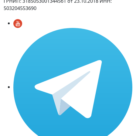
ГРНИП: 3185053001344561 от 23.10.2018 ИНН:
503204553690