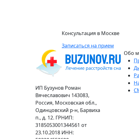
Консультация в Москве
Записаться на прием
Обо м
П
Д
Р
Н
ИП Бузунов Роман
С
Вячеславович 143083,
Россия, Московская обл.,
Одинцовский р-н, Барвиха
п., д. 12. ГРНИП:
3185053001344561 от
23.10.2018 ИНН: