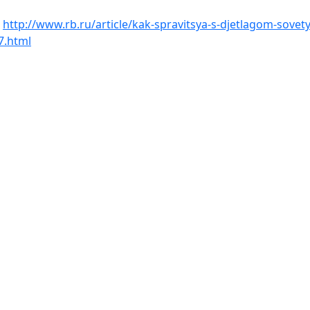
:
http://www.rb.ru/article/kak-spravitsya-s-djetlagom-sovety
7.html