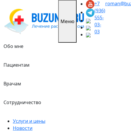
Skip
+7
roman@buz
to
(936)
content
555-
Меню
03-
03
Обо мне
Пациентам
Врачам
Сотрудничество
Услуги и цены
Новости