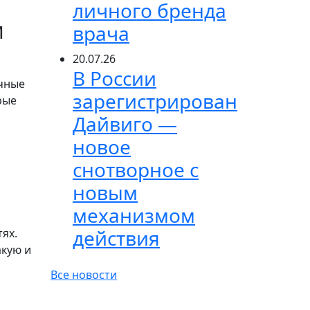
личного бренда
м
врача
20.07.26
В России
ичные
зарегистрирован
рые
Дайвиго —
новое
снотворное с
новым
механизмом
действия
тях.
акую и
Все новости