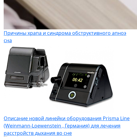
Причины храпа и синдрома обструктивного апноэ
сна
Описание новой линейки оборудования Prisma Line
(Weinmann-Loewenstein , Германия) для лечения
расстройств дыхания во сне