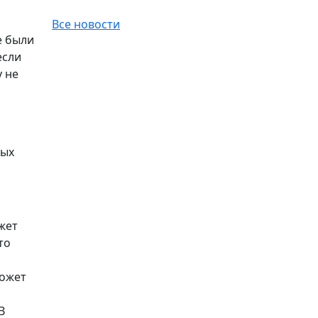
Все новости
е были
если
у не
вых
жет
то
может
В