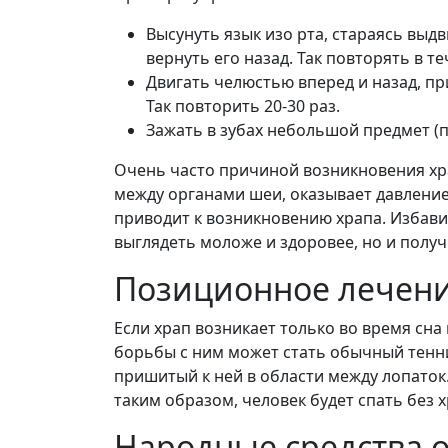
Высунуть язык изо рта, стараясь выдв
вернуть его назад. Так повторять в те
Двигать челюстью вперед и назад, п
Так повторить 20-30 раз.
Зажать в зубах небольшой предмет (п
Очень часто причиной возникновения хра
между органами шеи, оказывает давление 
приводит к возникновению храпа. Избави
выглядеть моложе и здоровее, но и полу
Позиционное лечен
Если храп возникает только во время сна
борьбы с ним может стать обычный тенни
пришитый к ней в области между лопаток.
таким образом, человек будет спать без х
Народные средства о