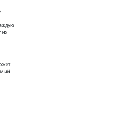
о
каждую
 их
может
емый