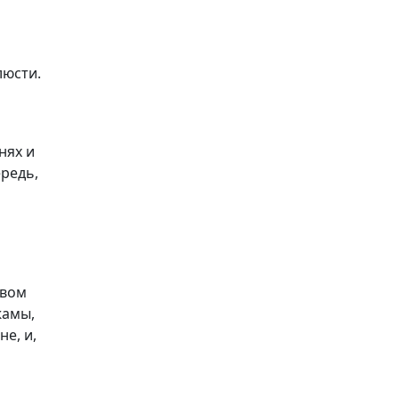
люсти.
нях и
ередь,
твом
жамы,
е, и,