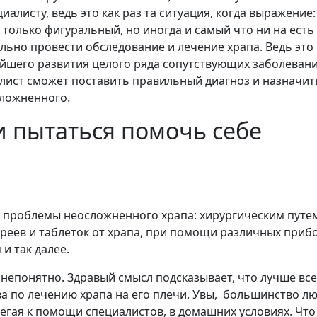
алисту, ведь это как раз та ситуация, когда выражение:
только фигуральный, но иногда и самый что ни на есть
ьно провести обследование и лечение храпа. Ведь это
йшего развития целого ряда сопутствующих заболевани
алист сможет поставить правильный диагноз и назначит
сложненного.
и пытаться помочь себе
проблемы неосложненного храпа: хирургическим путе
реев и таблеток от храпа, при помощи различных приб
и так далее.
 непонятно. Здравый смысл подсказывает, что лучше все
ва по лечению храпа на его плечи. Увы, большинство л
егая к помощи специалистов, в домашних условиях. Чт