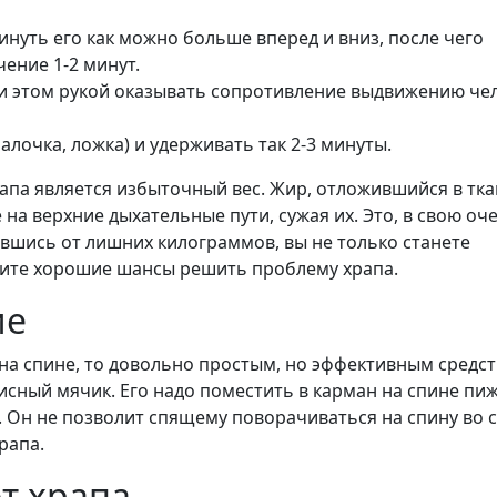
инуть его как можно больше вперед и вниз, после чего
чение 1-2 минут.
ри этом рукой оказывать сопротивление выдвижению че
алочка, ложка) и удерживать так 2-3 минуты.
па является избыточный вес. Жир, отложившийся в тка
на верхние дыхательные пути, сужая их. Это, в свою оч
вшись от лишних килограммов, вы не только станете
чите хорошие шансы решить проблему храпа.
ие
 на спине, то довольно простым, но эффективным средс
сный мячик. Его надо поместить в карман на спине пи
 Он не позволит спящему поворачиваться на спину во сн
рапа.
т храпа