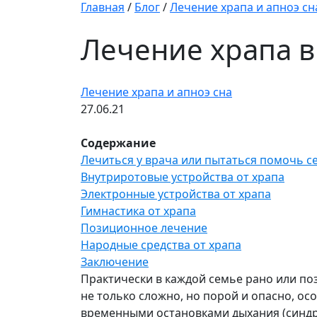
Главная
/
Блог
/
Лечение храпа и апноэ сн
Лечение храпа 
Лечение храпа и апноэ сна
27.06.21
Содержание
Лечиться у врача или пытаться помочь с
Внутриротовые устройства от храпа
Электронные устройства от храпа
Гимнастика от храпа
Позиционное лечение
Народные средства от храпа
Заключение
Практически в каждой семье рано или по
не только сложно, но порой и опасно, о
временными остановками дыхания (синдро