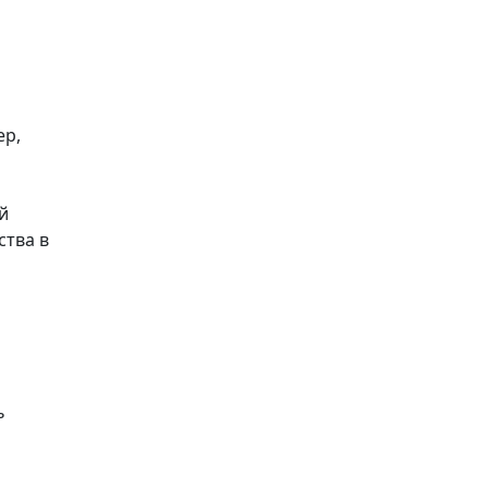
ер,
й
ства в
ь