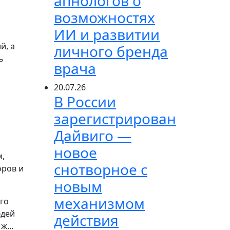
апнологов о
возможностях
ИИ и развитии
й, а
личного бренда
ь
врача
20.07.26
В России
зарегистрирован
Дайвиго —
новое
м,
снотворное с
оров и
новым
механизмом
го
юдей
действия
о ж…