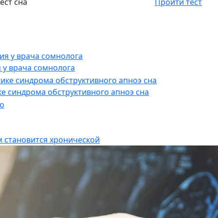
ест сна
Пройти тест
 у врача сомнолога
е синдрома обструктивного апноэ сна
 становится хронической