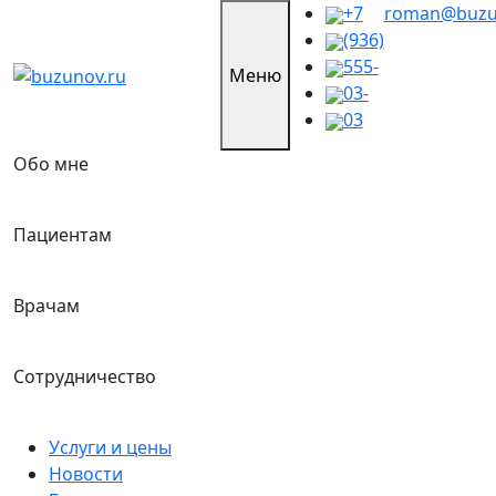
Skip
+7
roman@buzu
to
(936)
content
555-
Меню
03-
03
Обо мне
Пациентам
Врачам
Сотрудничество
Услуги и цены
Новости