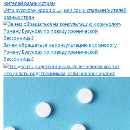
«Что русскому хорошо…», или сон и спальни жителей
разных стран
Зачем обращаться на консультацию к сомнологу
Роману Бузунову по поводу хронической
бессонницы?
Что делать родственникам, если человек храпит