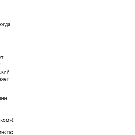
когда
ет
с
ский
няет
нии
ком»).
инств: