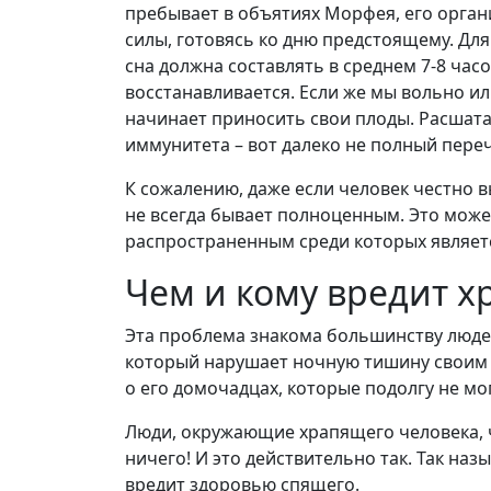
пребывает в объятиях Морфея, его органи
силы, готовясь ко дню предстоящему. Дл
сна должна составлять в среднем 7-8 час
восстанавливается. Если же мы вольно ил
начинает приносить свои плоды. Расшата
иммунитета – вот далеко не полный переч
К сожалению, даже если человек честно в
не всегда бывает полноценным. Это мож
распространенным среди которых являетс
Чем и кому вредит х
Эта проблема знакома большинству людей,
который нарушает ночную тишину своим 
о его домочадцах, которые подолгу не мо
Люди, окружающие храпящего человека, ча
ничего! И это действительно так. Так н
вредит здоровью спящего.