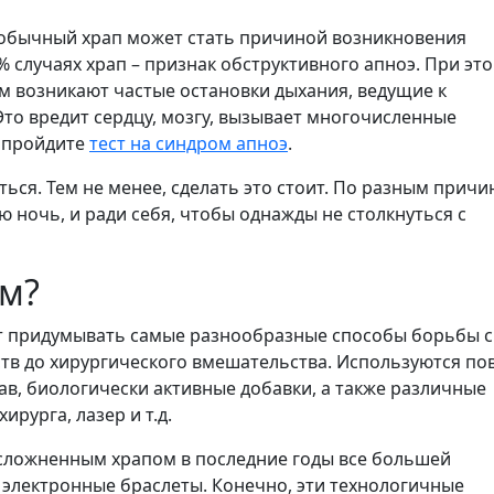
 обычный храп может стать причиной возникновения
% случаях храп – признак обструктивного апноэ. При эт
ом возникают частые остановки дыхания, ведущие к
то вредит сердцу, мозгу, вызывает многочисленные
 пройдите
тест на синдром апноэ
.
ться. Тем не менее, сделать это стоит. По разным причи
 ночь, и ради себя, чтобы однажды не столкнуться с
ом?
т придумывать самые разнообразные способы борьбы с
тв до хирургического вмешательства. Используются по
ав, биологически активные добавки, а также различные
ирурга, лазер и т.д.
осложненным храпом в последние годы все большей
электронные браслеты. Конечно, эти технологичные