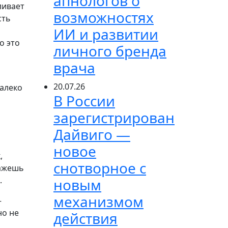
апнологов о
ливает
возможностях
сть
ИИ и развитии
о это
личного бренда
врача
20.07.26
далеко
В России
зарегистрирован
Дайвиго —
новое
,
снотворное с
кажешь
.
новым
механизмом
–
но не
действия