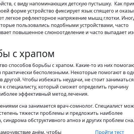
ройств, с виду напоминающих детскую пустышку. Как пр
воей форме устройство фиксирует язык спящего и оказы
ет легкое рефлекторное напряжение мышц глотки. Иног
которые пользовались подобными устройствами, часто
зывает повышенное слюноотделение и часто выпадает из
бы с храпом
во способов борьбы с храпом. Какие-то из них помога
я практически бесполезными. Некоторые помогают в од
в другой. Чтобы избежать неудачи, не стоит заниматься
 к специалисту, который сможет определить причину
аиболее эффективный метод лечения.
ениями сна занимается врач-сомнолог. Специалист мож
 степень тяжести проблемы и предложить наиболее
, синдрома обструктивного апноэ и других проблем сна
самочувствие днём, чтобы
Пройти тест