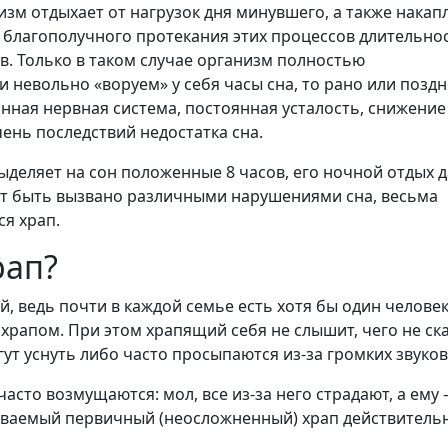
зм отдыхает от нагрузок дня минувшего, а также накап
я благополучного протекания этих процессов длительно
ов. Только в таком случае организм полностью
и невольно «воруем» у себя часы сна, то рано или поздн
нная нервная система, постоянная усталость, снижение
ень последствий недостатка сна.
ыделяет на сон положенные 8 часов, его ночной отдых 
ет быть вызвано различными нарушениями сна, весьма
я храп.
рап?
 ведь почти в каждой семье есть хотя бы один человек
храпом. При этом храпящий себя не слышит, чего не с
гут уснуть либо часто просыпаются из-за громких звуков
сто возмущаются: мол, все из-за него страдают, а ему 
азываемый первичный (неосложненный) храп действитель