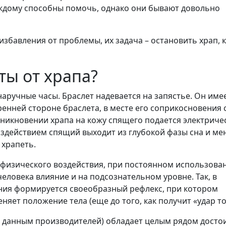
аждому способны помочь, однако они бывают довольно
збавления от проблемы, их задача – остановить храп, 
ты от храпа?
аручные часы. Браслет надевается на запястье. Он име
ренней стороне браслета, в месте его соприкосновения 
зникновении храпа на кожу спящего подается электриче
оздействием спящий выходит из глубокой фазы сна и ме
 храпеть.
 физического воздействия, при постоянном использова
человека влияние и на подсознательном уровне. Так, в
ения формируется своеобразный рефлекс, при котором
няет положение тела (еще до того, как получит «удар то
но данным производителей) обладает целым рядом досто