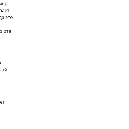
имер
вает
да это
о рта
ют
ной
ет
.