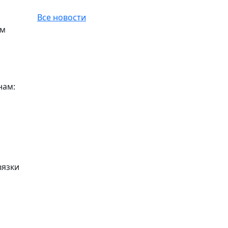
Все новости
ом
нам:
вязки