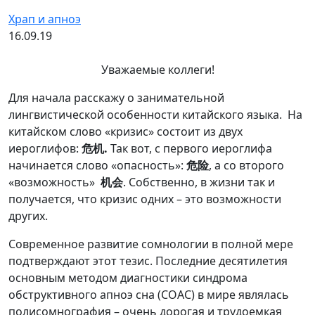
Храп и апноэ
16.09.19
Уважаемые коллеги!
Для начала расскажу о занимательной
лингвистической особенности китайского языка. На
китайском слово «кризис» состоит из двух
иероглифов:
危机.
Так вот, с первого иероглифа
начинается слово «опасность»:
危险
, а со второго
«возможность»
机会
. Собственно, в жизни так и
получается, что кризис одних – это возможности
других.
Современное развитие сомнологии в полной мере
подтверждают этот тезис. Последние десятилетия
основным методом диагностики синдрома
обструктивного апноэ сна (СОАС) в мире являлась
полисомнография – очень дорогая и трудоемкая