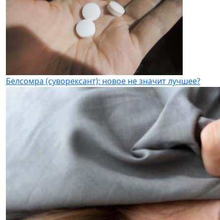
Белсомра (суворексант): новое не значит лучшее?