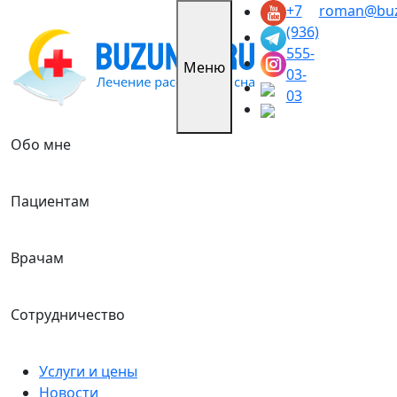
Skip
+7
roman@buz
to
(936)
content
555-
Меню
03-
03
Обо мне
Пациентам
Врачам
Сотрудничество
Услуги и цены
Новости