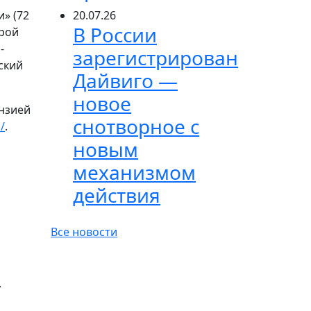
» (72
20.07.26
В России
дрой
-
зарегистрирован
ский
Дайвиго —
новое
ензией
снотворное с
i/
.
новым
механизмом
действия
Все новости
.