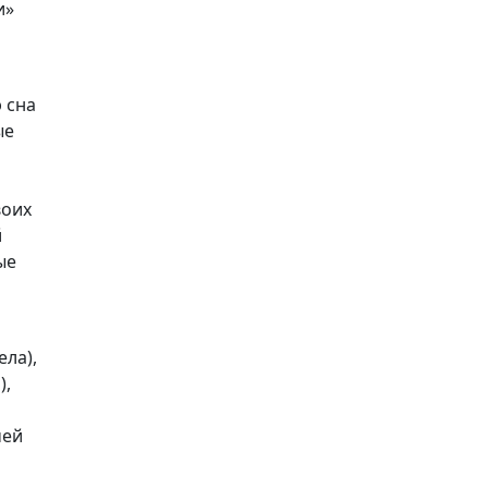
и»
 сна
ые
воих
й
ые
ела),
),
чей