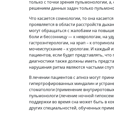
только с точки зрения пульмонологии, а,
решением данных задач только пульмоно
Что касается сомнологии, то она касаетс
проявляется в области расстройств дыха
могут обращаться с жалобами на повыше
боли и бессонницу — к неврологам, на уд
гастроэнтеролога
м, на храп – к оторино
мочеиспускание – к урологам. И каждый и
пациентов, если будет представлять, что
диагностики также должны иметь предста
нарушения ритма являются частыми спутн
В лечении пациентов с апноэ могут прин
гипертрофированн
ых миндалин и устране
стоматологи (применение внутриротовы
пульмонологи (лечение ночной гипоксем
поддержки во время сна может быть в к
других специальностей, обученных при