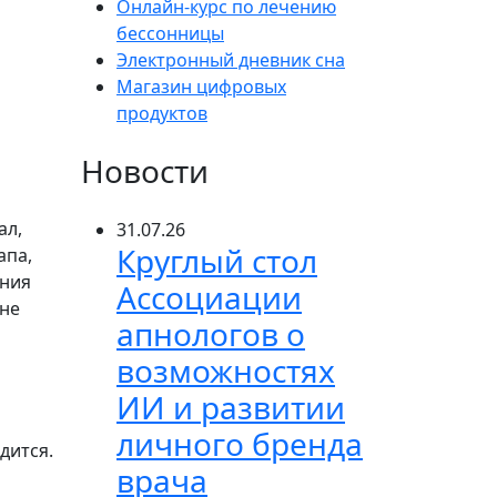
Онлайн-курс по лечению
бессонницы
Электронный дневник сна
Магазин цифровых
продуктов
Новости
ал
,
31.07.26
Круглый стол
апа,
ения
Ассоциации
 не
апнологов о
возможностях
ИИ и развитии
личного бренда
дится.
врача