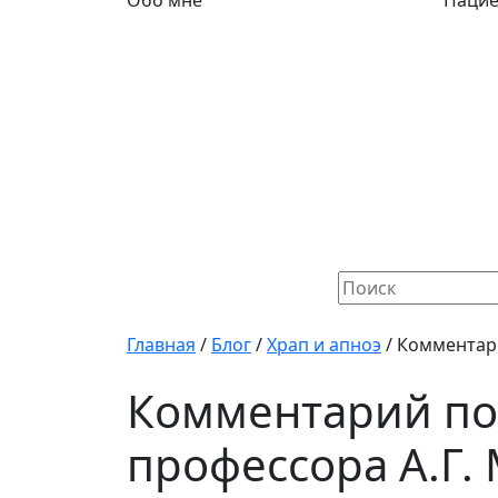
Обо мне
Паци
Найти:
Главная
/
Блог
/
Храп и апноэ
/
Комментари
Комментарий по
профессора А.Г.