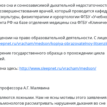
пноэ сна и соннозависимой дыхательной недостаточности
 усовершенствован
ия врачей, который проводится кафе
зкультуры, физиотерапии и курортологии ФГБУ «Учебно
нта РФ на базе отделения медицины сна ФГБУ «Клиниче
цензии на право образовательной деятельности. С лиц
eep
net.ru/vracham/m
edson/kopiya-obr
azovatelnoy-lits
enzi
ерение государственного образца о прохождении цикла
ей.
ена здесь:
http://www.sleep
net.ru/vracham/m
edson/
вляются ложными. Нам не ясны мотивы этого заявления
льмонологов рассматривать нарушения дыхания во сне