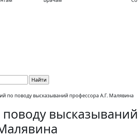
ентам
Врачам
Со
й по поводу высказываний профессора А.Г. Малявина
 поводу высказываний
 Малявина