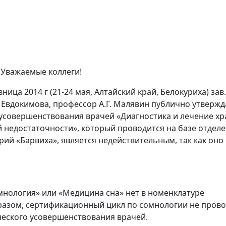
Уважаемые коллеги!
ица 2014 г (21-24 мая, Алтайский край, Белокуриха) зав.
Евдокимова, профессор А.Г. Малявин публично утвержд
 усовершенствован
ия врачей «Диагностика и лечение хр
й недостаточности»
, который проводится на базе отдел
рий «Барвиха», является недействительным
, так как оно
мнология» или «Медицина сна» нет в номенклатуре
разом, сертификационный цикл по сомнологии не прово
ческого усовершенствован
ия врачей.