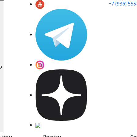
+7 (936) 555
ю