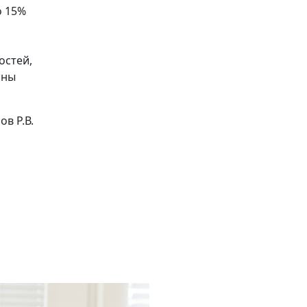
о 15%
остей,
ины
ов Р.В.