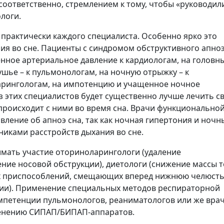
 соответственно, стремлением к тому, чтобы «руководил
логи.
я практически каждого специалиста. Особенно ярко это
ния во сне. Пациенты с синдромом обструктивного апноэ
нное артериальное давление к кардиологам, на головн
ушье – к пульмонологам, на ночную отрыжку – к
ларинголо
гам, на импотенцию и учащенное ночное
з этих специалистов будет существенно лучше лечить с
 происходит с ними во время сна. Врачи функционально
вление об апноэ сна, так как ночная гипертония и ночн
иками расстройств дыхания во сне.
имать участие оториноларинголо
ги (удаление
ние носовой обструкции), диетологи (снижение массы т
х приспособлений, смещающих вперед нижнюю челюсть
ии). Применение специальных методов респираторной
омпетенции пульмонологов, реаниматологов или же вра
менению СИПАП/БИПАП-аппаратов.