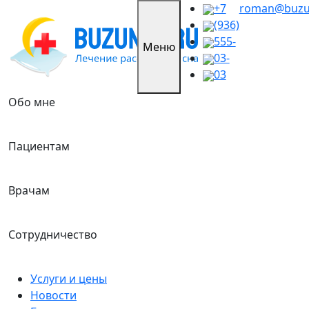
Skip
+7
roman@buzu
to
(936)
content
555-
Меню
03-
03
Обо мне
Пациентам
Врачам
Сотрудничество
Услуги и цены
Новости