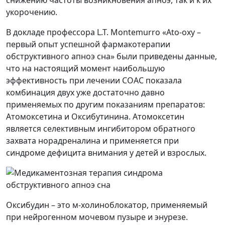
снижению частоты возникновения апноэ, так и к их
укорочению.
В докладе профессора L.T. Montemurro «Ato-oxy –
первый опыт успешной фармакотерапии
обструктивного апноэ сна» были приведены данные,
что на настоящий момент наибольшую
эффективность при лечении СОАС показала
комбинация двух уже достаточно давно
применяемых по другим показаниям препаратов:
Атомоксетина и Оксибутинина. Атомоксетин
является селективным ингибитором обратного
захвата норадреналина и применяется при
синдроме дефицита внимания у детей и взрослых.
Оксибудин – это м-холиноблокатор, применяемый
при нейрогенном мочевом пузыре и энурезе.