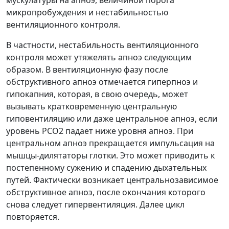
мускулатуры на апноэ, величиной порога
микропробуждения и нестабильностью
вентиляционного контроля.
В частности, нестабильность вентиляционного
контроля может утяжелять апноэ следующим
образом. В вентиляционную фазу после
обструктивного апноэ отмечается гиперпноэ и
гипокапния, которая, в свою очередь, может
вызывать кратковременную центральную
гиповентиляцию или даже центральное апноэ, если
уровень PCO2 падает ниже уровня апноэ. При
центральном апноэ прекращается импульсация на
мышцы-дилятаторы глотки. Это может приводить к
постепенному сужению и спадению дыхательных
путей. Фактически возникает центральнозависимое
обструктивное апноэ, после окончания которого
снова следует гипервентиляция. Далее цикл
повторяется.