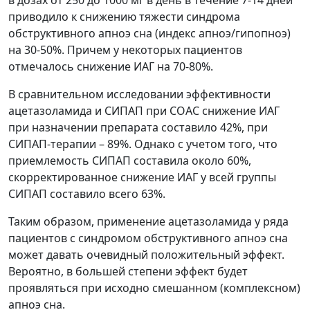
в дозах от 250 до 1000 мг в день в течение 7-14 дней
приводило к снижению тяжести синдрома
обструктивного апноэ сна (индекс апноэ/гипопноэ)
на 30-50%. Причем у некоторых пациентов
отмечалось снижение ИАГ на 70-80%.
В сравнительном исследовании эффективности
ацетазоламида и СИПАП при СОАС снижение ИАГ
при назначении препарата составило 42%, при
СИПАП-терапии – 89%. Однако с учетом того, что
приемлемость СИПАП составила около 60%,
скорректированное снижение ИАГ у всей группы
СИПАП составило всего 63%.
Таким образом, применение ацетазоламида у ряда
пациентов с синдромом обструктивного апноэ сна
может давать очевидный положительный эффект.
Вероятно, в большей степени эффект будет
проявляться при исходно смешанном (комплексном)
апноэ сна.