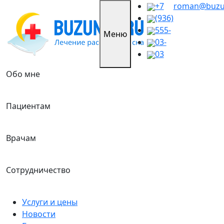
Skip
+7
roman@buzu
to
(936)
content
555-
Меню
03-
03
Обо мне
Пациентам
Врачам
Сотрудничество
Услуги и цены
Новости