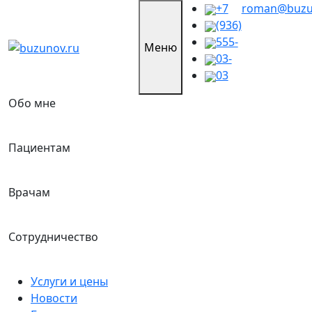
Skip
+7
roman@buzu
to
(936)
content
555-
Меню
03-
03
Обо мне
Пациентам
Врачам
Сотрудничество
Услуги и цены
Новости